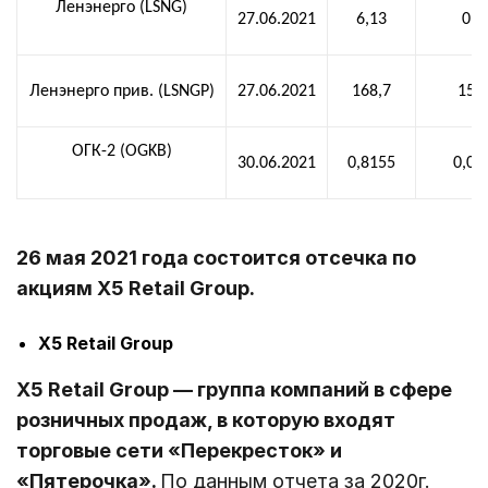
Ленэнерго (LSNG)
27.06.2021
6,13
0,2
Ленэнерго прив. (LSNGP)
27.06.2021
168,7
15,
ОГК-2 (OGKB)
30.06.2021
0,8155
0,06
26 мая 2021 года состоится отсечка по
акциям X5 Retail Group.
X5 Retail Group
X5 Retail Group —
группа компаний в сфере
розничных продаж, в которую входят
торговые сети «Перекресток» и
«Пятерочка».
По данным отчета за 2020г.