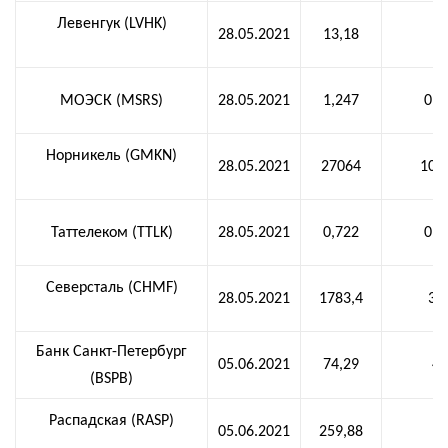
Левенгук (LVHK)
28.05.2021
13,18
0
МОЭСК (MSRS)
28.05.2021
1,247
0,0
Норникель (GMKN)
28.05.2021
27064
102
Таттелеком (TTLK)
28.05.2021
0,722
0,0
Северсталь (CHMF)
28.05.2021
1783,4
36
Банк Санкт-Петербург
05.06.2021
74,29
4,
(BSPB)
Распадская (RASP)
05.06.2021
259,88
5