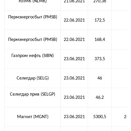
НЛМК (NLMK)
21.06.2021
270,36
7,
Пермэнергосбыт (PMSB)
22.06.2021
172,5
12
Пермэнергосбыт (PMSB)
22.06.2021
168,4
12
Газпром нефть (SIBN)
23.06.2021
373,5
1
Селигдар (SELG)
23.06.2021
46
1,
Селигдар прив (SELGP)
23.06.2021
46,2
2,
Магнит (MGNT)
23.06.2021
5300,5
245