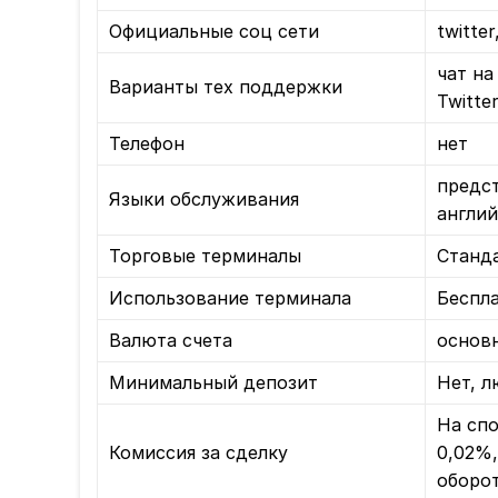
Официальные соц сети
twitte
чат на
Варианты тех поддержки
Twitte
Телефон
нет
предст
Языки обслуживания
англи
Торговые терминалы
Станда
Использование терминала
Беспл
Валюта счета
основ
Минимальный депозит
Нет, л
На спо
Комиссия за сделку
0,02%,
оборо