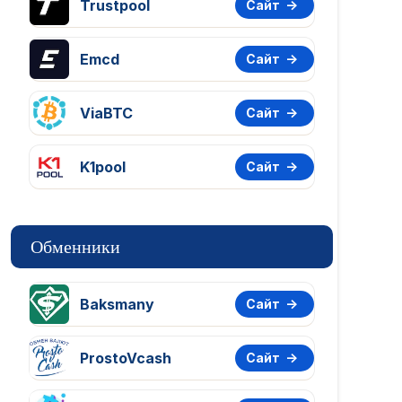
Trustpool
Сайт
Emcd
Сайт
ViaBTC
Сайт
K1pool
Сайт
Обменники
Baksmany
Сайт
ProstoVcash
Сайт