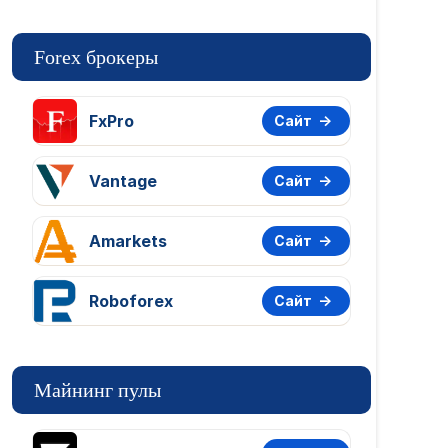
Forex брокеры
FxPro
Сайт
Vantage
Сайт
Amarkets
Сайт
Roboforex
Сайт
Майнинг пулы