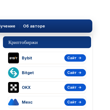
учение
Об авторе
Криптобиржи
Bybit
Сайт
Bitget
Сайт
OKX
Сайт
Mexc
Сайт