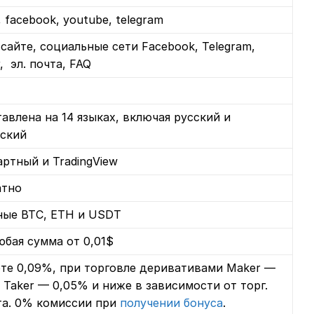
r, facebook, youtube, telegram
 сайте, социальные сети Facebook, Telegram,
r, эл. почта, FAQ
авлена на 14 языках, включая русский и
йский
ртный и TradingView
атно
ные BTC, ETH и USDT
юбая сумма от 0,01$
те 0,09%, при торговле деривативами Maker —
 Taker — 0,05% и ниже в зависимости от торг.
та. 0% комиссии при
получении бонуса
.