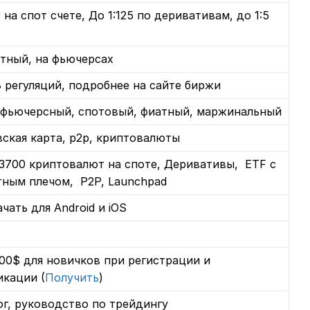
0 на спот счете, До 1:125 по деривативам, до 1:5
F
тный, на фьючерсах
8 регуляций, подробнее на сайте биржи
 фьючерсный, спотовый, фиатный, маржинальный
ская карта, p2p, криптовалюты
3700 криптовалют на споте, Деривативы, ETF с
тным плечом, P2P, Launchpad
ачать для Android и iOS
00$ для новичков при регистрации и
икации (
Получить
)
ог, руководство по трейдингу