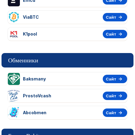
Emcd
Сайт
ViaBTC
Сайт
K1pool
Сайт
Обменники
Baksmany
Сайт
ProstoVcash
Сайт
Abcobmen
Сайт