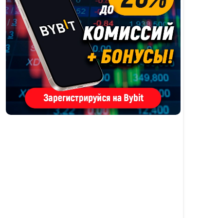
ения
варь
нт.
, %
15
68
56
25
88