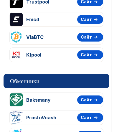
Trustpool
Сайт
Emcd
Сайт
ViaBTC
Сайт
K1pool
Сайт
Обменники
Baksmany
Сайт
ProstoVcash
Сайт