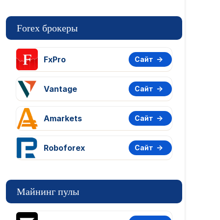
Forex брокеры
FxPro
Сайт
Vantage
Сайт
Amarkets
Сайт
Roboforex
Сайт
Майнинг пулы