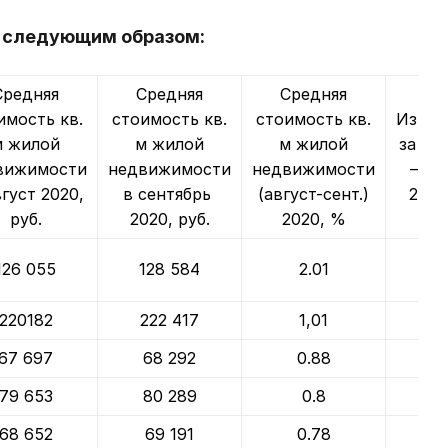
т следующим образом:
Средняя
Средняя
Средняя
имость кв.
стоимость кв.
стоимость кв.
Измен
м жилой
м жилой
м жилой
за ян
вижимости
недвижимости
недвижимости
— се
вгуст 2020,
в сентябрь
(август-сент.)
2020
руб.
2020, руб.
2020, %
126 055
128 584
2.01
10.
220182
222 417
1,01
8.
67 697
68 292
0.88
4.
79 653
80 289
0.8
3.
68 652
69 191
0.78
3.