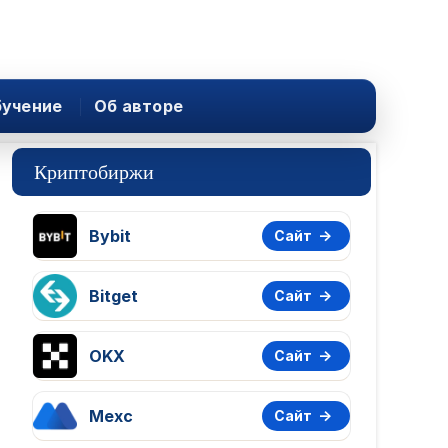
учение
Об авторе
Криптобиржи
Bybit
Сайт
Bitget
Сайт
OKX
Сайт
Mexc
Сайт