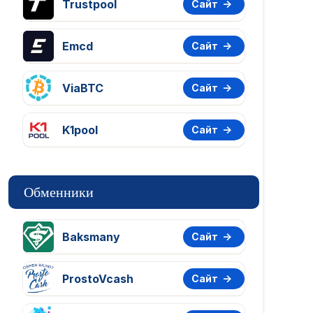
Trustpool
Сайт
Emcd
Сайт
ViaBTC
Сайт
K1pool
Сайт
Обменники
Baksmany
Сайт
ProstoVcash
Сайт