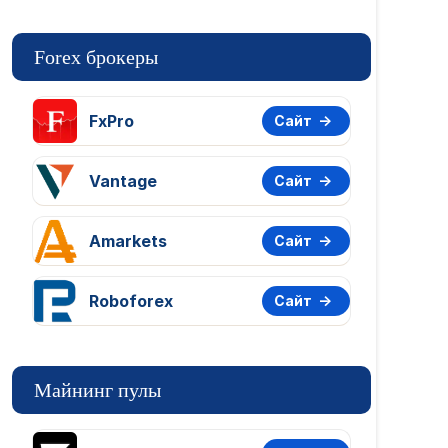
Forex брокеры
FxPro
Сайт
Vantage
Сайт
Amarkets
Сайт
Roboforex
Сайт
Майнинг пулы