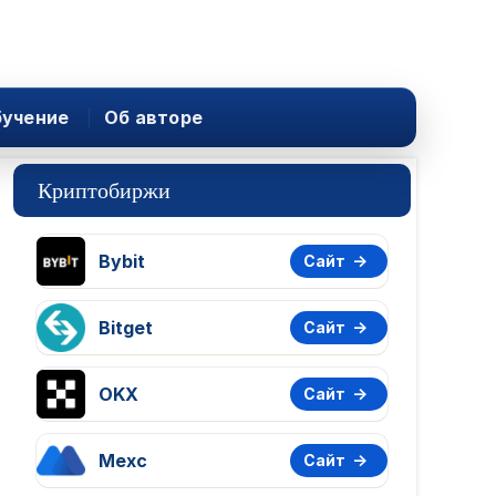
учение
Об авторе
Криптобиржи
Bybit
Сайт
Bitget
Сайт
OKX
Сайт
Mexc
Сайт