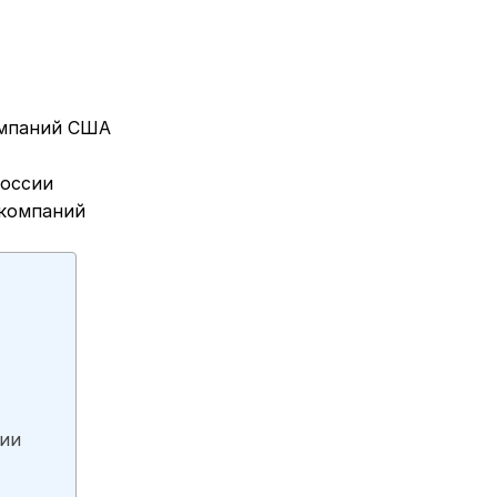
омпаний США
оссии
 компаний
ии