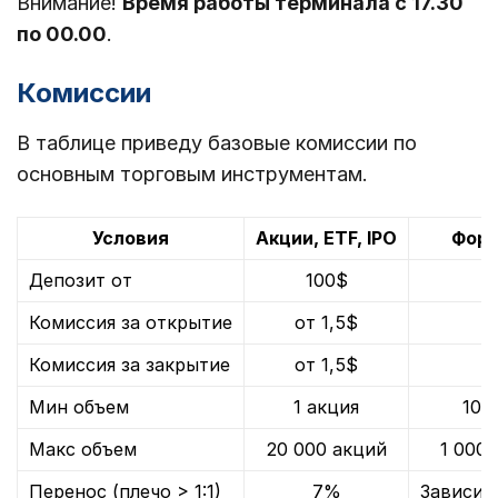
Внимание!
Время работы терминала с 17.30
по 00.00
.
Комиссии
В таблице приведу базовые комиссии по
основным торговым инструментам.
Условия
Акции, ETF, IPO
Форе
Депозит от
100$
Комиссия за открытие
от 1,5$
о
Комиссия за закрытие
от 1,5$
о
Мин объем
1 акция
100
Макс объем
20 000 акций
1 000
Перенос (плечо > 1:1)
7%
Зависит