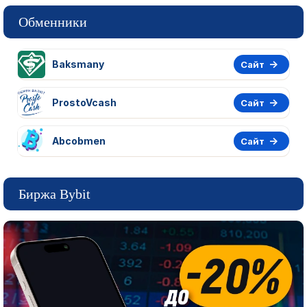
Обменники
Baksmany
Сайт
ProstoVcash
Сайт
Abcobmen
Сайт
Биржа Bybit