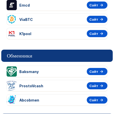
Emcd
Сайт
ViaBTC
Сайт
K1pool
Сайт
Обменники
Baksmany
Сайт
ProstoVcash
Сайт
Abcobmen
Сайт