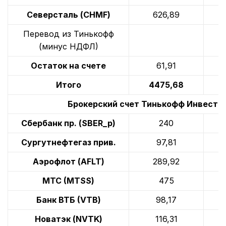
Северсталь (CHMF)
626,89
Перевод из Тинькофф
(минус НДФЛ)
Остаток на счете
61,91
Итого
4475,68
4
Брокерский счет Тинькофф Инвести
Сбербанк пр. (SBER_p)
240
Сургутнефтегаз прив.
97,81
Аэрофлот (AFLT)
289,92
МТС (MTSS)
475
Банк ВТБ (VTB)
98,17
Новатэк (NVTK)
116,31