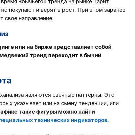
о время «бычьего» тренда на рынке царит
но покупают и верят в рост. При этом заранее
т свое направление.
низ
динге или на бирже представляет собой
да медвежий тренд переходит в бычий
ота
ханализа являются свечные паттерны. Это
торых указывает или на смену тенденции, или
рафике такие фигуры можно найти
пециальных технических индикаторов
.