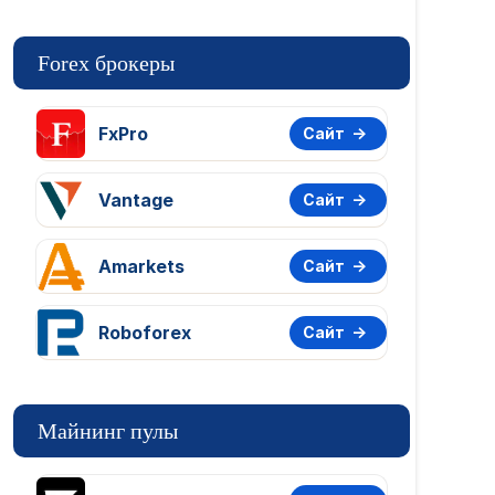
Forex брокеры
FxPro
Сайт
Vantage
Сайт
Amarkets
Сайт
Roboforex
Сайт
Майнинг пулы