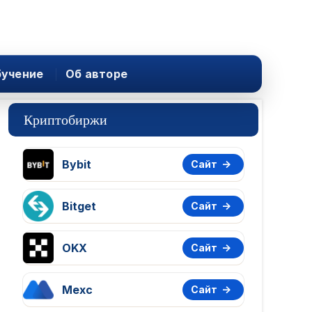
учение
Об авторе
Криптобиржи
Bybit
Сайт
Bitget
Сайт
OKX
Сайт
Mexc
Сайт