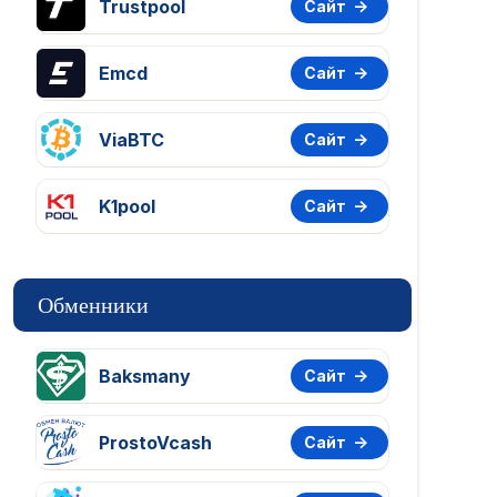
Trustpool
Сайт
Emcd
Сайт
ViaBTC
Сайт
K1pool
Сайт
Обменники
Baksmany
Сайт
ProstoVcash
Сайт