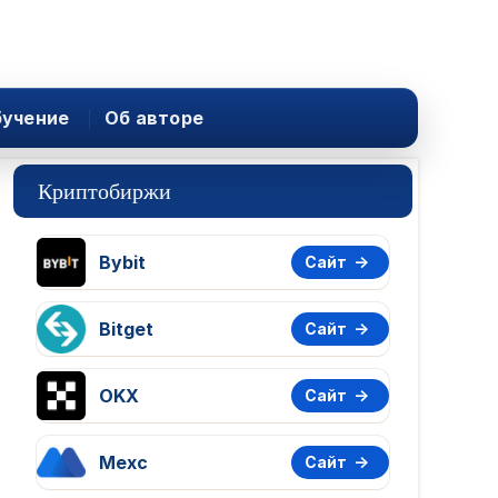
учение
Об авторе
Криптобиржи
Bybit
Сайт
Bitget
Сайт
OKX
Сайт
Mexc
Сайт