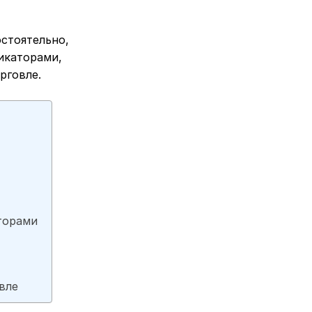
остоятельно,
икаторами,
рговле.
торами
вле