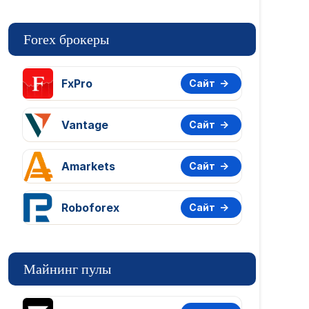
Forex брокеры
FxPro
Сайт
Vantage
Сайт
Amarkets
Сайт
Roboforex
Сайт
Майнинг пулы