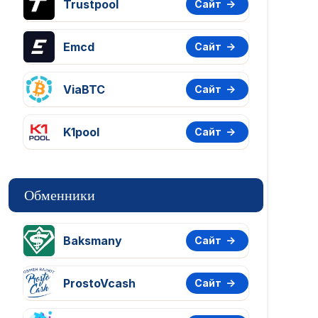
Trustpool
Сайт
Emcd
Сайт
ViaBTC
Сайт
K1pool
Сайт
Обменники
Baksmany
Сайт
ProstoVcash
Сайт