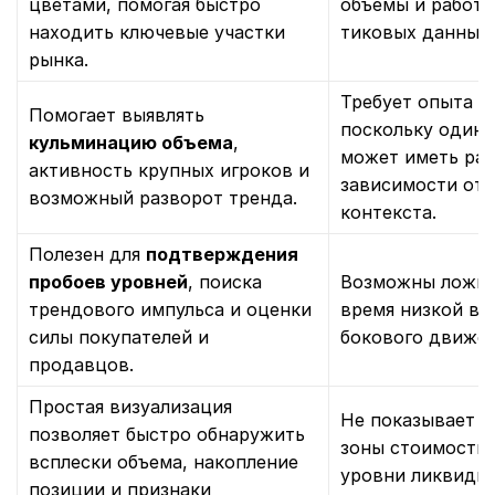
цветами, помогая быстро
объемы и работа
находить ключевые участки
тиковых данных 
рынка.
Требует опыта и
Помогает выявлять
поскольку один 
кульминацию объема
,
может иметь раз
активность крупных игроков и
зависимости от 
возможный разворот тренда.
контекста.
Полезен для
подтверждения
пробоев уровней
, поиска
Возможны ложны
трендового импульса и оценки
время низкой во
силы покупателей и
бокового движен
продавцов.
Простая визуализация
Не показывает
о
позволяет быстро обнаружить
зоны стоимости (
всплески объема, накопление
уровни ликвидно
позиции и признаки