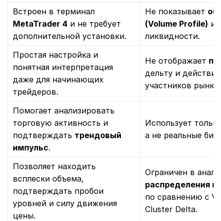
Встроен в терминал
Не показывает
об
MetaTrader 4
и не требует
(Volume Profile)
и 
дополнительной установки.
ликвидности.
Простая настройка и
Не отображает
по
понятная интерпретация
дельту и действия
даже для начинающих
участников рынка.
трейдеров.
Помогает анализировать
торговую активность и
Использует тольк
подтверждать
трендовый
а не реальные би
импульс
.
Позволяет находить
Ограничен в анал
всплески объема,
распределения и 
подтверждать пробои
по сравнению с Vol
уровней и силу движения
Cluster Delta.
цены.