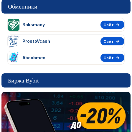
Обменники
Baksmany
Сайт
ProstoVcash
Сайт
Abcobmen
Сайт
Биржа Bybit