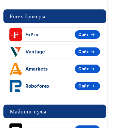
Forex брокеры
FxPro
Сайт
Vantage
Сайт
Amarkets
Сайт
Roboforex
Сайт
Майнинг пулы