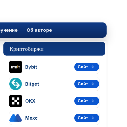
учение
Об авторе
Криптобиржи
Bybit
Сайт
Bitget
Сайт
OKX
Сайт
Mexc
Сайт