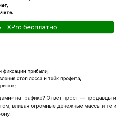
ег,
счете.
 FXPro бесплатно
и фиксации прибыли;
ления стоп лосса и тейк профита;
 рынок;
цами» на графике? Ответ прост — продавцы и
гом, вливая огромные денежные массы и те и
ону.