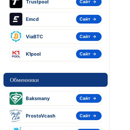
Trustpool
Сайт
Emcd
Сайт
ViaBTC
Сайт
K1pool
Сайт
Обменники
Baksmany
Сайт
ProstoVcash
Сайт