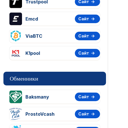
Trustpool
Сайт
Emcd
Сайт
ViaBTC
Сайт
K1pool
Сайт
Обменники
Baksmany
Сайт
ProstoVcash
Сайт