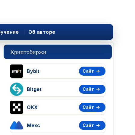
учение
Об авторе
Криптобиржи
Bybit
Сайт
Bitget
Сайт
OKX
Сайт
Mexc
Сайт