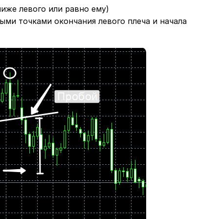
ниже левого или равно ему)
ми точками окончания левого плеча и начала