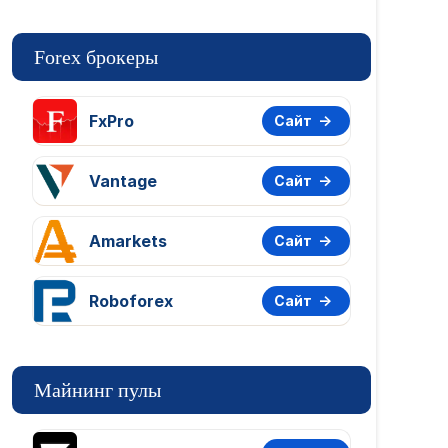
Forex брокеры
FxPro
Сайт
Vantage
Сайт
Amarkets
Сайт
Roboforex
Сайт
Майнинг пулы