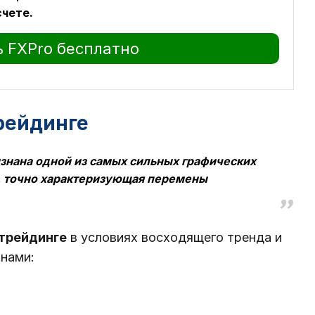
счете.
 FXPro бесплатно
трейдинге
изнана одной из самых сильных графических
а, точно характеризующая перемены
 трейдинге
в условиях восходящего тренда и
нами: