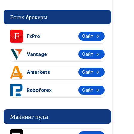
Forex брокеры
FxPro
Сайт
Vantage
Сайт
Amarkets
Сайт
Roboforex
Сайт
Майнинг пулы