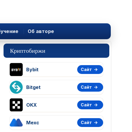
учение
Об авторе
Криптобиржи
Bybit
Сайт
Bitget
Сайт
OKX
Сайт
Mexc
Сайт