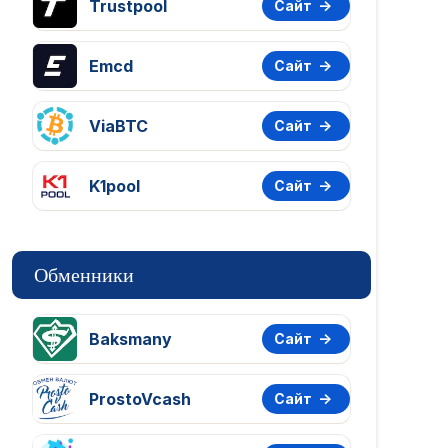
Trustpool
Сайт
Emcd
Сайт
ViaBTC
Сайт
K1pool
Сайт
Обменники
Baksmany
Сайт
ProstoVcash
Сайт