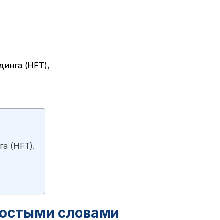
динга (HFT),
а (HFT).
ростыми словами