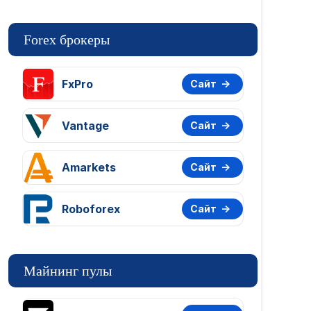
Forex брокеры
FxPro
Сайт
Vantage
Сайт
Amarkets
Сайт
Roboforex
Сайт
Майнинг пулы