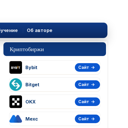
учение
Об авторе
Криптобиржи
Bybit
Сайт
Bitget
Сайт
OKX
Сайт
Mexc
Сайт