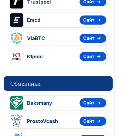
Trustpool
Сайт
Emcd
Сайт
ViaBTC
Сайт
K1pool
Сайт
Обменники
Baksmany
Сайт
ProstoVcash
Сайт