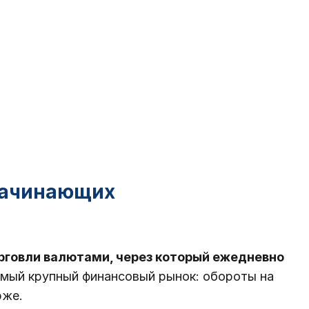
начинающих
рговли валютами, через который ежедневно
мый крупный финансовый рынок: обороты на
рже.