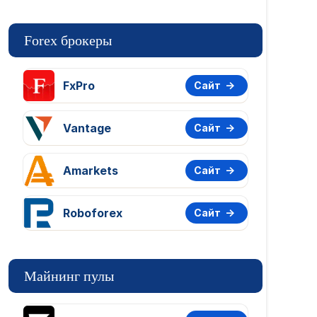
Forex брокеры
FxPro
Сайт
Vantage
Сайт
Amarkets
Сайт
Roboforex
Сайт
Майнинг пулы