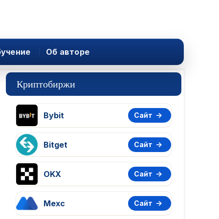
учение
Об авторе
Криптобиржи
Bybit
Сайт
Bitget
Сайт
OKX
Сайт
Mexc
Сайт