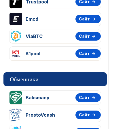
Trustpool
Сайт
Emcd
Сайт
ViaBTC
Сайт
K1pool
Сайт
Обменники
Baksmany
Сайт
ProstoVcash
Сайт