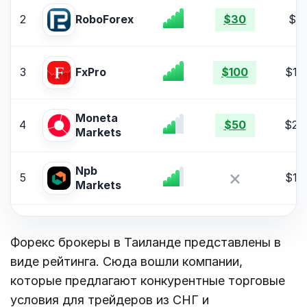
2
$1
RoboForex
$30
3
$10
FxPro
$100
Moneta
4
$20
$50
Markets
Npb
×
5
$10
Markets
Форекс брокеры в Таиланде представлены в
виде рейтинга. Сюда вошли компании,
которые предлагают конкурентные торговые
условия для трейдеров из СНГ и