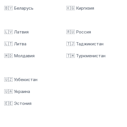
🇧🇾 Беларусь
🇰🇬 Киргизия
🇱🇻 Латвия
🇷🇺 Россия
🇱🇹 Литва
🇹🇯 Таджикистан
🇲🇩 Молдавия
🇹🇲 Туркменистан
🇺🇿 Узбекистан
🇺🇦 Украина
🇪🇪 Эстония