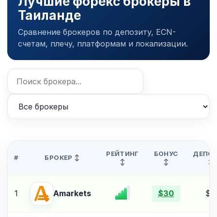
Лучшие форекс брокеры в
Таиланде
Сравнение брокеров по депозиту, ECN-
счетам, плечу, платформам и локализации.
РЕЙТИНГ
БОНУС
ДЕПО
#
БРОКЕР ↕
↕
↕
↕
1
$5
Amarkets
$30