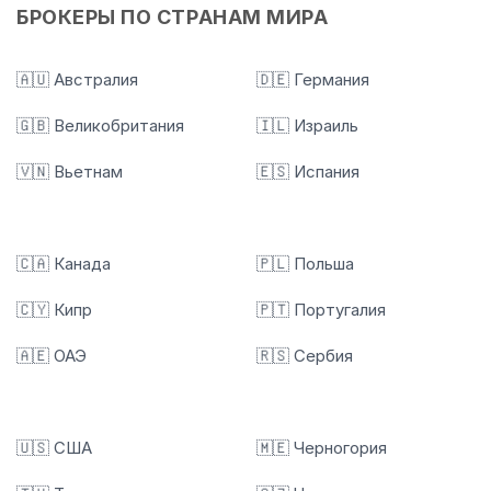
БРОКЕРЫ ПО СТРАНАМ МИРА
🇦🇺 Австралия
🇩🇪 Германия
🇬🇧 Великобритания
🇮🇱 Израиль
🇻🇳 Вьетнам
🇪🇸 Испания
🇨🇦 Канада
🇵🇱 Польша
🇨🇾 Кипр
🇵🇹 Португалия
🇦🇪 ОАЭ
🇷🇸 Сербия
🇺🇸 США
🇲🇪 Черногория