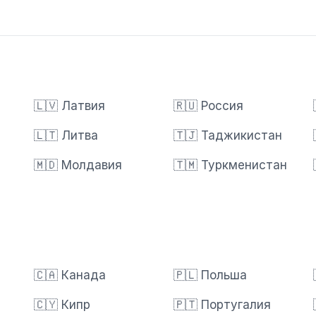
🇱🇻 Латвия
🇷🇺 Россия
🇱🇹 Литва
🇹🇯 Таджикистан
🇲🇩 Молдавия
🇹🇲 Туркменистан
🇨🇦 Канада
🇵🇱 Польша
🇨🇾 Кипр
🇵🇹 Португалия