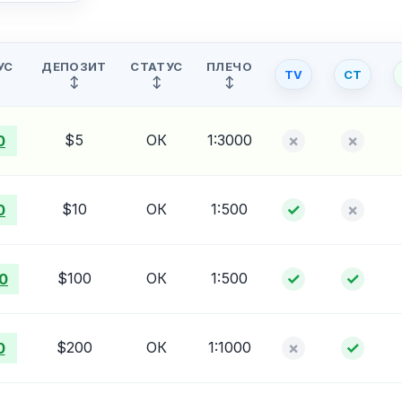
УС
ДЕПОЗИТ
СТАТУС
ПЛЕЧО
↕
↕
↕
$5
ОК
1:3000
×
×
0
$10
ОК
1:500
✓
×
0
$100
ОК
1:500
✓
✓
0
$200
ОК
1:1000
×
✓
0