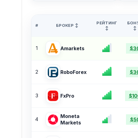
РЕЙТИНГ
БОН
#
БРОКЕР ↕
↕
↕
1
Amarkets
$3
2
RoboForex
$3
3
FxPro
$10
Moneta
4
$5
Markets