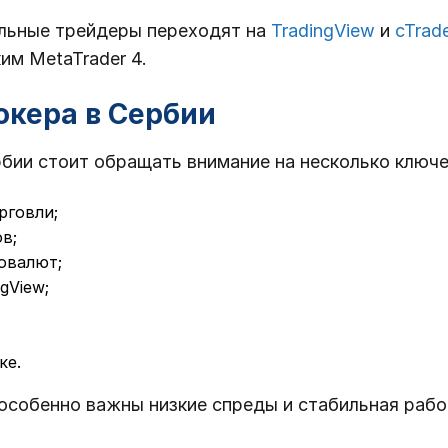
альные трейдеры переходят на
TradingView
и
cTrad
им MetaTrader 4.
окера в Сербии
бии стоит обращать внимание на несколько ключ
рговли;
в;
овалют;
gView;
ке.
а особенно важны низкие спреды и стабильная раб