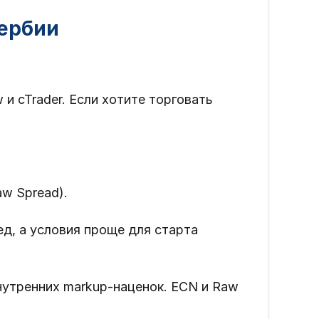
Сербии
 cTrader. Если хотите торговать
w Spread).
д, а условия проще для старта
нутренних markup-наценок. ECN и Raw