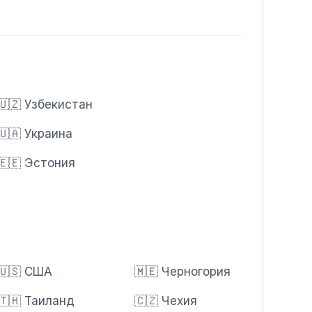
🇺🇿 Узбекистан
🇺🇦 Украина
🇪🇪 Эстония
🇺🇸 США
🇲🇪 Черногория
🇹🇭 Таиланд
🇨🇿 Чехия