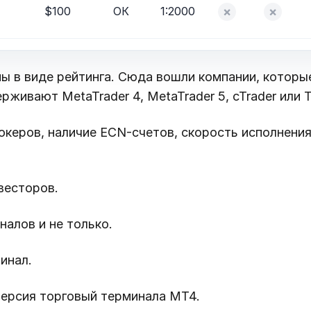
$100
ОК
1:2000
×
×
ы в виде рейтинга. Сюда вошли компании, которы
живают MetaTrader 4, MetaTrader 5, cTrader или T
керов, наличие ECN-счетов, скорость исполнения
весторов.
налов и не только.
инал.
ерсия торговый терминала МТ4.