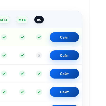
✓
✓
✓
Сайт
✓
✓
×
Сайт
✓
✓
✓
Сайт
✓
✓
✓
Сайт