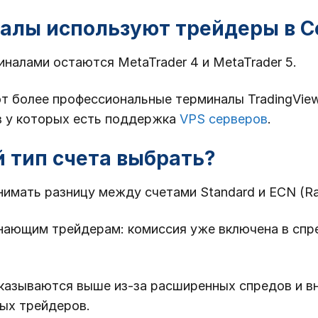
налы используют трейдеры в 
алами остаются MetaTrader 4 и MetaTrader 5.
 более профессиональные терминалы TradingView и
в у которых есть поддержка
VPS серверов
.
й тип счета выбрать?
имать разницу между счетами Standard и ECN (Ra
нающим трейдерам: комиссия уже включена в спре
казываются выше из-за расширенных спредов и в
ных трейдеров.