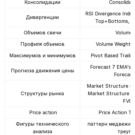
Консолидации
Consolidat
RSI Divergence Indic
Дивергенции
Top+Bottoms, m
Объемов свечи
Volume 
Профиля объемов
Volume Weighted
Максимумов и минимумов
Pivot Based Trail
Forecast 7 EMA's 6
Прогноза движения цены
Forecast
Market Structure Br
Структуры рынка
Market Structure 
FVG,
Price action
Price Action T
Фигуры технического
паттерн медвежий 
анализа
треуго