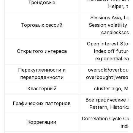
Трендовые
Helper, tr
Sessions Asia, Lo
Торговых сессий
Session volatility C
candles&sessi
Open interest Stoc
Открытого интереса
Index off futures
exponential ea
Перекупленности и
oversold/overbough
перепроданности
overbought jversold 
Кластерный
cluster algo, M
Все графические п
Графических паттернов
Pattern, Historica
Correlation Cycle Clos
Корреляции
indic