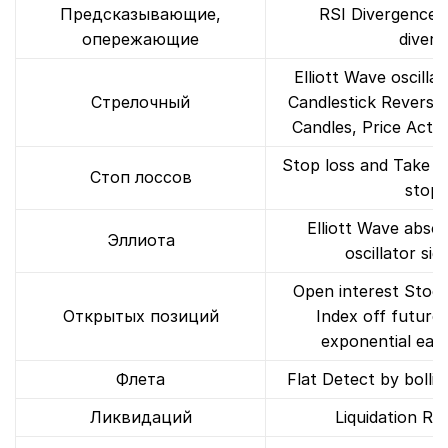
Предсказывающие,
RSI Divergence 
опережающие
diver
Elliott Wave oscilla
Стрелочный
Candlestick Reversal
Candles, Price Acti
Stop loss and Take Pr
Стоп лоссов
stop 
Elliott Wave absol
Эллиота
oscillator si
Open interest Stoc
Открытых позиций
Index off futures
exponential ea
Флета
Flat Detect by bollin
Ликвидаций
Liquidation R