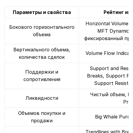
Параметры и свойства
Рейтинг ин
Horizontal Volumes 
Бокового горизонтального
MFT Dynamic V
объема
фиксированный про
Вертикального объема,
Volume Flow Indicat
количества сделок
Support and Resis
Поддержки и
Breaks, Support Re
сопротивления
Support Resista
Чистый объем, Liq
Ликвидности
Prof
Объемов покупки и
Big Whale Purch
продажи
Trendlines with Brea