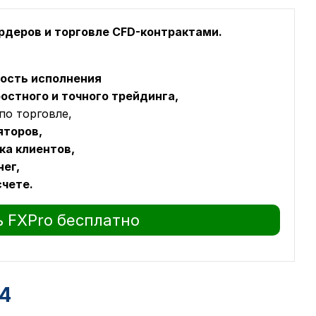
ордеров и торговле CFD-контрактами.
рость исполнения
остного и точного трейдинга,
по торговле,
яторов,
ка клиентов,
ег,
счете.
 FXPro бесплатно
t4