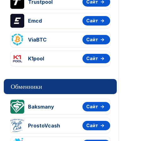
Trustpool
Сайт
Emcd
Сайт
ViaBTC
Сайт
K1pool
Сайт
Обменники
Baksmany
Сайт
ProstoVcash
Сайт