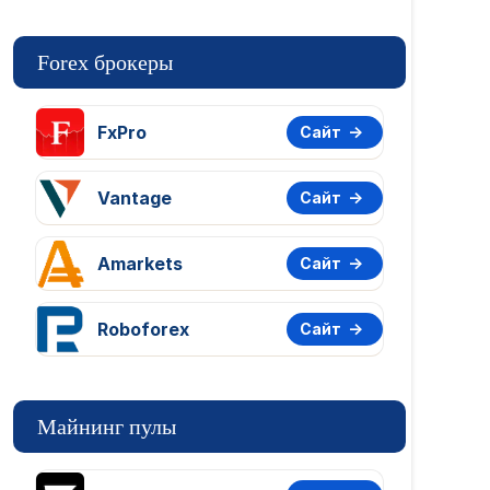
Forex брокеры
FxPro
Сайт
Vantage
Сайт
Amarkets
Сайт
Roboforex
Сайт
Майнинг пулы