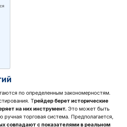
ся
гий
игаются по определенным закономерностям.
стирования. Т
рейдер берет исторические
еряет на них инструмент.
Это может быть
ю ручная торговая система. Предполагается,
ых совпадают с показателями в реальном