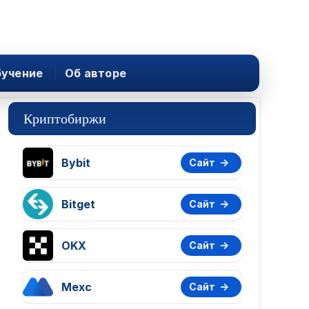
учение
Об авторе
Криптобиржи
Bybit
Сайт
Bitget
Сайт
OKX
Сайт
Mexc
Сайт