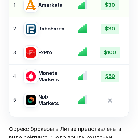
1
Amarkets
$30
2
$
RoboForex
$30
3
$
FxPro
$100
Moneta
4
$
$50
Markets
Npb
×
5
$
Markets
Форекс брокеры в Литве представлены в
виде рейтинга. Сюда вошли компании,