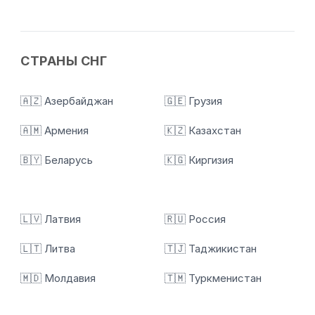
СТРАНЫ СНГ
🇦🇿 Азербайджан
🇬🇪 Грузия
🇦🇲 Армения
🇰🇿 Казахстан
🇧🇾 Беларусь
🇰🇬 Киргизия
🇱🇻 Латвия
🇷🇺 Россия
🇱🇹 Литва
🇹🇯 Таджикистан
🇲🇩 Молдавия
🇹🇲 Туркменистан