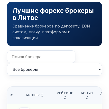
Лучшие форекс брокеры
в Литве
Сравнение брокеров по депозиту, ECN-
счетам, плечу, платформам и
локализации.
РЕЙТИНГ
БОНУС
ДЕП
#
БРОКЕР ↕
↕
↕