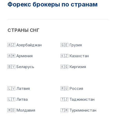
Форекс брокеры по странам
СТРАНЫ СНГ
🇦🇿 Азербайджан
🇬🇪 Грузия
🇦🇲 Армения
🇰🇿 Казахстан
🇧🇾 Беларусь
🇰🇬 Киргизия
🇱🇻 Латвия
🇷🇺 Россия
🇱🇹 Литва
🇹🇯 Таджикистан
🇲🇩 Молдавия
🇹🇲 Туркменистан