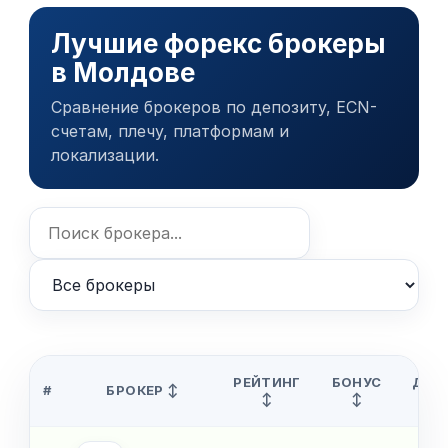
Лучшие форекс брокеры
в Молдове
Сравнение брокеров по депозиту, ECN-
счетам, плечу, платформам и
локализации.
РЕЙТИНГ
БОНУС
ДЕП
#
БРОКЕР ↕
↕
↕