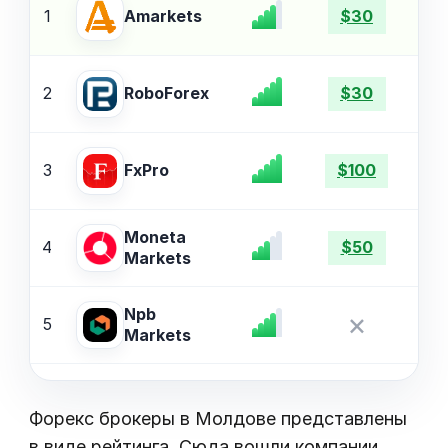
1
Amarkets
$30
2
$
RoboForex
$30
3
$
FxPro
$100
Moneta
4
$
$50
Markets
Npb
×
5
$
Markets
Форекс брокеры в Молдове представлены
в виде рейтинга. Сюда вошли компании,