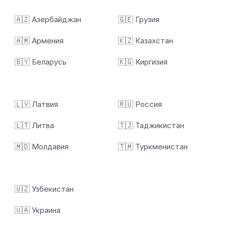
🇦🇿 Азербайджан
🇬🇪 Грузия
🇦🇲 Армения
🇰🇿 Казахстан
🇧🇾 Беларусь
🇰🇬 Киргизия
🇱🇻 Латвия
🇷🇺 Россия
🇱🇹 Литва
🇹🇯 Таджикистан
🇲🇩 Молдавия
🇹🇲 Туркменистан
🇺🇿 Узбекистан
🇺🇦 Украина