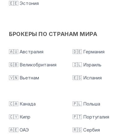
🇪🇪 Эстония
БРОКЕРЫ ПО СТРАНАМ МИРА
🇦🇺 Австралия
🇩🇪 Германия
🇬🇧 Великобритания
🇮🇱 Израиль
🇻🇳 Вьетнам
🇪🇸 Испания
🇨🇦 Канада
🇵🇱 Польша
🇨🇾 Кипр
🇵🇹 Португалия
🇦🇪 ОАЭ
🇷🇸 Сербия