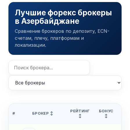
Лучшие форекс брокеры
в Азербайджане
Сравнение брокеров по депозиту, ECN-
счетам, плечу, платформам и
локализации.
РЕЙТИНГ
БОНУС
ДЕ
#
БРОКЕР ↕
↕
↕