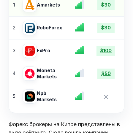
1
Amarkets
$30
2
$
RoboForex
$30
3
$
FxPro
$100
Moneta
4
$
$50
Markets
Npb
×
5
$
Markets
Форекс брокеры на Кипре представлены в
виде рейтинга. Сюда вошли компании,