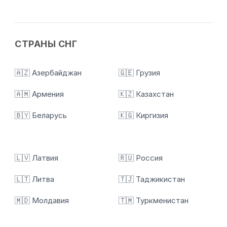
СТРАНЫ СНГ
🇦🇿 Азербайджан
🇬🇪 Грузия
🇦🇲 Армения
🇰🇿 Казахстан
🇧🇾 Беларусь
🇰🇬 Киргизия
🇱🇻 Латвия
🇷🇺 Россия
🇱🇹 Литва
🇹🇯 Таджикистан
🇲🇩 Молдавия
🇹🇲 Туркменистан