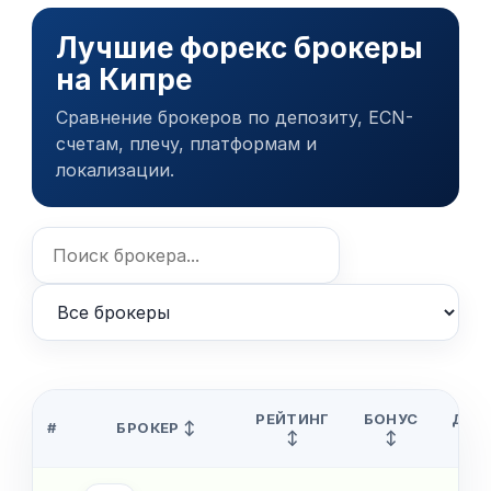
Лучшие форекс брокеры
на Кипре
Сравнение брокеров по депозиту, ECN-
счетам, плечу, платформам и
локализации.
РЕЙТИНГ
БОНУС
ДЕП
#
БРОКЕР ↕
↕
↕