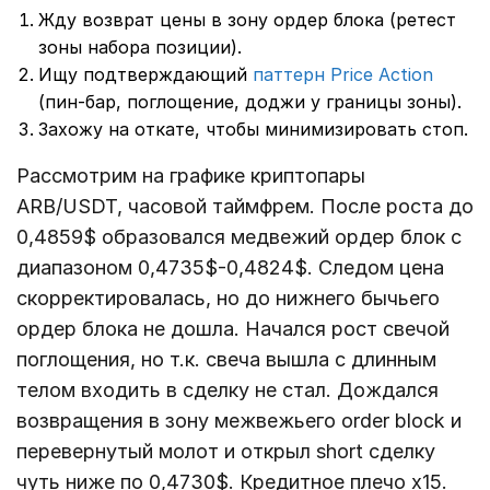
Жду возврат цены в зону ордер блока (ретест
зоны набора позиции).
Ищу подтверждающий
паттерн Price Action
(пин-бар, поглощение, доджи у границы зоны).
Захожу на откате, чтобы минимизировать стоп.
Рассмотрим на графике криптопары
ARB/USDT, часовой таймфрем. После роста до
0,4859$ образовался медвежий ордер блок с
диапазоном 0,4735$-0,4824$. Следом цена
скорректировалась, но до нижнего бычьего
ордер блока не дошла. Начался рост свечой
поглощения, но т.к. свеча вышла с длинным
телом входить в сделку не стал. Дождался
возвращения в зону межвежьего order block и
перевернутый молот и открыл short сделку
чуть ниже по 0,4730$. Кредитное плечо х15.