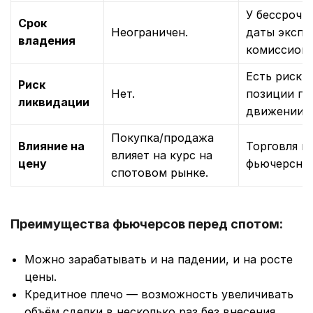
У бессрочн
Срок
Неограничен.
даты экспи
владения
комиссионны
Есть риск 
Риск
Нет.
позиции пр
ликвидации
движении п
Покупка/продажа
Влияние на
Торговля п
влияет на курс на
цену
фьючерсном
спотовом рынке.
Преимущества фьючерсов перед спотом:
Можно зарабатывать и на падении, и на росте
цены.
Кредитное плечо — возможность увеличивать
объём сделки в несколько раз без внесения