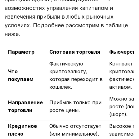
возможностях управления капиталом и
извлечения прибыли в любых рыночных
условиях. Подробнее рассмотрим в таблице
ниже.
Параметр
Спотовая торговля
Фьючерсна
Фактическую
Контракт н
Что
криптовалюту,
криптовалю
покупаем
которая переходит в
фактическо
кошелёк.
активом.
Можно зара
Направление
Прибыль только при
росте (лонг
торговли
росте цены.
(шорт).
Кредитное
Обычно отсутствует
Высокое пле
плечо
(или минимальное).
зависимост