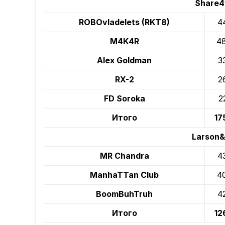
Share4
ROBOvladelets (RKT8)
4
M4K4R
4
Alex Goldman
3
RX-2
2
FD Soroka
2
Итого
17
Larson&
MR Chandra
4
ManhaTTan Club
4
BoomBuhTruh
4
Итого
12