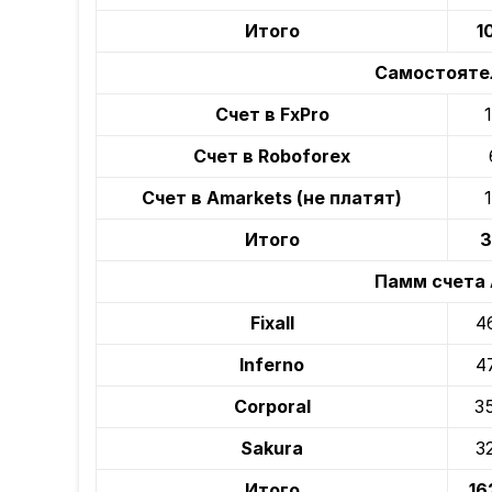
Итого
1
Самостоятел
Счет в FxPro
Счет в Roboforex
Счет в Amarkets (не платят)
Итого
3
Памм счета 
Fixall
4
Inferno
4
Corporal
3
Sakura
3
Итого
16