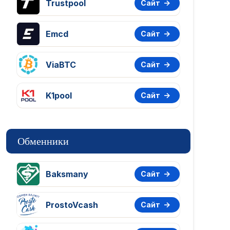
Trustpool
Сайт
Emcd
Сайт
ViaBTC
Сайт
K1pool
Сайт
Обменники
Baksmany
Сайт
ProstoVcash
Сайт