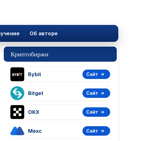
учение
Об авторе
Криптобиржи
Bybit
Сайт
Bitget
Сайт
OKX
Сайт
Mexc
Сайт