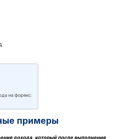
д
да на форекс:
ные примеры
ения дохода, который после выполнения