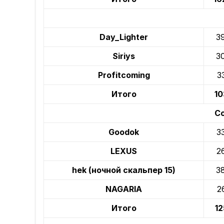
Day_Lighter
3
Siriys
3
Profitcoming
3
Итого
10
Co
Goodok
3
LEXUS
2
hek (ночной скальпер 15)
3
NAGARIA
2
Итого
12