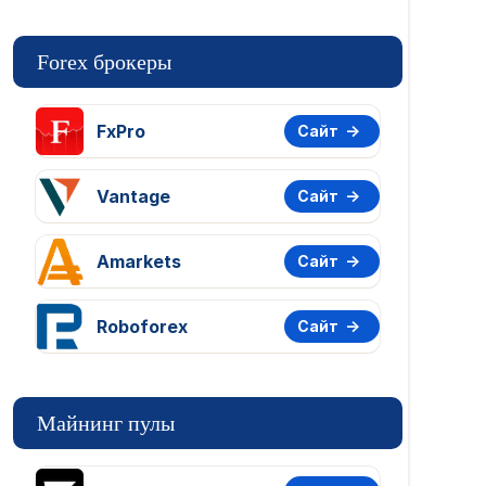
Forex брокеры
FxPro
Сайт
Vantage
Сайт
Amarkets
Сайт
Roboforex
Сайт
Майнинг пулы