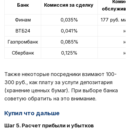
Комисс
Банк
Комиссия за сделку
обслужива
Финам
0,035%
177 руб. ми
ВТБ24
0,041%
не
Газпромбанк
0,085%
не
Сбербанк
0,125%
не
Также некоторые посредники взимают 100-
300 руб., как плату за услуги депозитария
(хранение ценных бумаг). При выборе банка
советую обратить на это внимание.
Купил что дальше
Шаг 5. Расчет прибыли и убытков