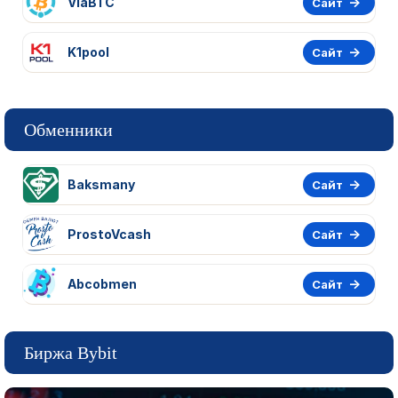
ViaBTC
Сайт
K1pool
Сайт
Обменники
Baksmany
Сайт
ProstoVcash
Сайт
Abcobmen
Сайт
Биржа Bybit