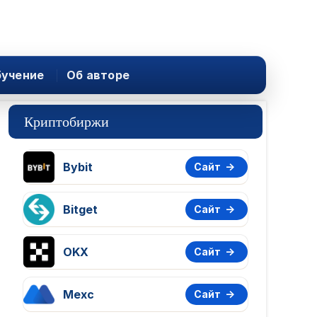
учение
Об авторе
Криптобиржи
Bybit
Сайт
Bitget
Сайт
OKX
Сайт
Mexc
Сайт