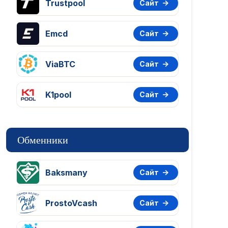
Trustpool
Сайт
Emcd
Сайт
ViaBTC
Сайт
K1pool
Сайт
Обменники
Baksmany
Сайт
ProstoVcash
Сайт