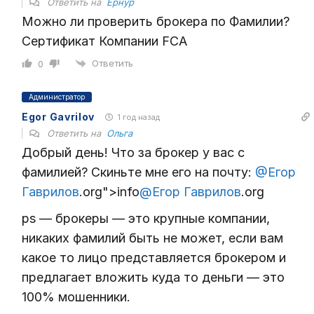
Ответить на
Ернур
Можно ли проверить брокера по Фамилии?
Сертификат Компании FCA
Ответить
0
Администратор
Egor Gavrilov
1 год назад
Ответить на
Ольга
Добрый день! Что за брокер у вас с
фамилией? Скиньте мне его на почту:
@Егор
Гаврилов
.org">info
@Егор Гаврилов
.org
ps — брокеры — это крупные компании,
никаких фамилий быть не может, если вам
какое то лицо представляется брокером и
предлагает вложить куда то деньги — это
100% мошенники.