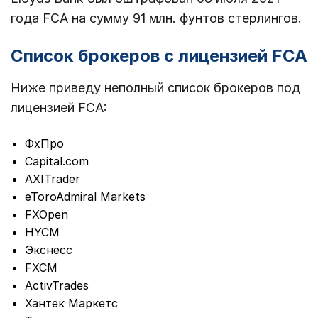
года FCA на сумму 91 млн. фунтов стерлингов.
Список брокеров с лицензией FCA
Ниже приведу неполный список брокеров под
лицензией FCA:
ФхПро
Capital.com
AXITrader
eToroAdmiral Markets
FXOpen
HYCM
Экснесс
FXCM
ActivTrades
Хантек Маркетс