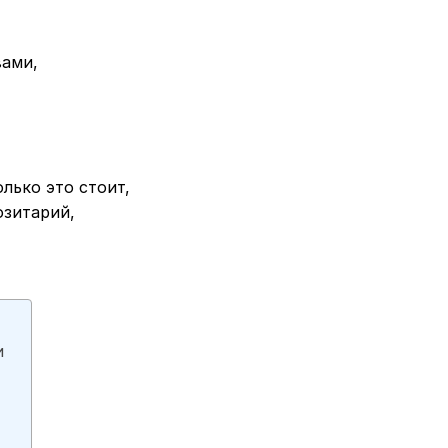
вами,
лько это стоит,
озитарий,
и