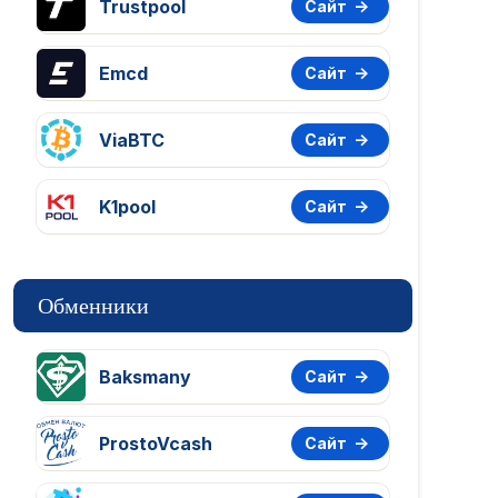
Trustpool
Сайт
Emcd
Сайт
ViaBTC
Сайт
K1pool
Сайт
Обменники
Baksmany
Сайт
ProstoVcash
Сайт