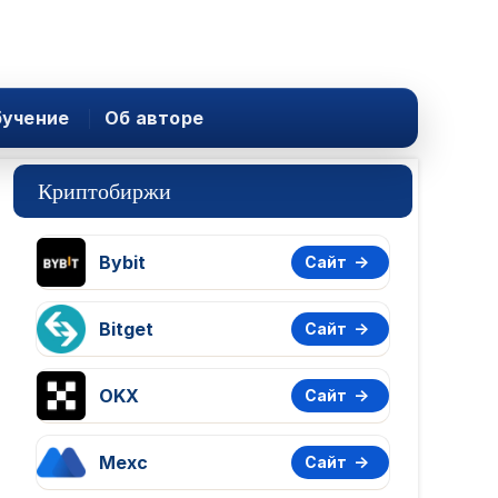
учение
Об авторе
Криптобиржи
Bybit
Сайт
Bitget
Сайт
OKX
Сайт
Mexc
Сайт