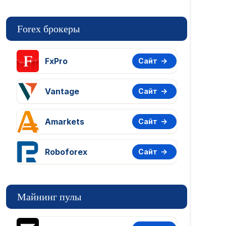
Forex брокеры
FxPro
Сайт
Vantage
Сайт
Amarkets
Сайт
Roboforex
Сайт
Майнинг пулы