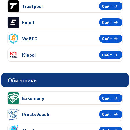
Trustpool
Сайт
Emcd
Сайт
ViaBTC
Сайт
K1pool
Сайт
Обменники
Baksmany
Сайт
ProstoVcash
Сайт