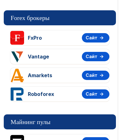
Forex брокеры
FxPro
Сайт
Vantage
Сайт
Amarkets
Сайт
Roboforex
Сайт
Майнинг пулы