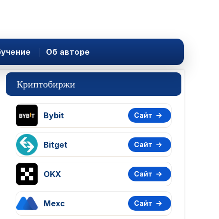
учение
Об авторе
Криптобиржи
Bybit
Сайт
Bitget
Сайт
OKX
Сайт
Mexc
Сайт