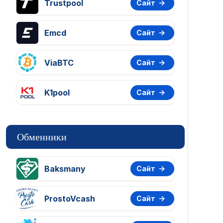
Trustpool
Сайт
Emcd
Сайт
ViaBTC
Сайт
K1pool
Сайт
Обменники
Baksmany
Сайт
ProstoVcash
Сайт