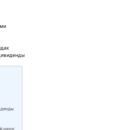
ами
ндах
 дивиденды
иденды
й налог