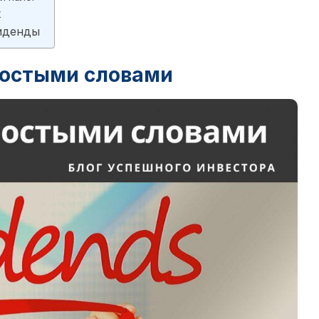
х
виденды
ростыми словами