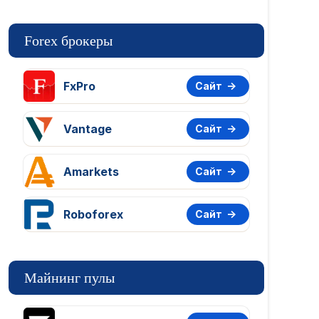
Forex брокеры
FxPro
Сайт
Vantage
Сайт
Amarkets
Сайт
Roboforex
Сайт
Майнинг пулы