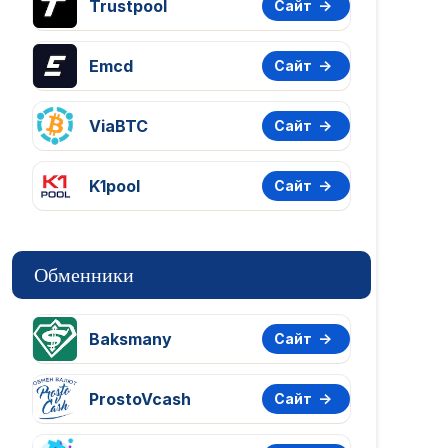
Trustpool
Сайт
Emcd
Сайт
ViaBTC
Сайт
K1pool
Сайт
Обменники
Baksmany
Сайт
ProstoVcash
Сайт