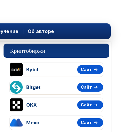
учение
Об авторе
Криптобиржи
Bybit
Сайт
Bitget
Сайт
OKX
Сайт
Mexc
Сайт