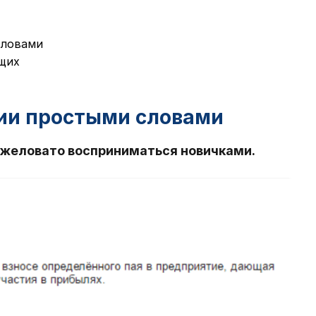
словами
щих
нии простыми словами
яжеловато восприниматься новичками.