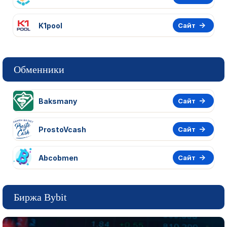
K1pool
Сайт
Обменники
Baksmany
Сайт
ProstoVcash
Сайт
Abcobmen
Сайт
Биржа Bybit