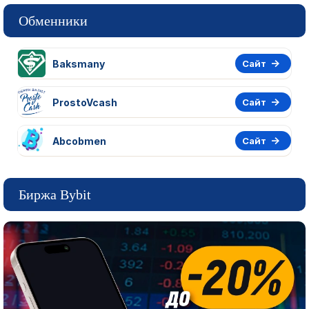
Обменники
Baksmany
Сайт
ProstoVcash
Сайт
Abcobmen
Сайт
Биржа Bybit