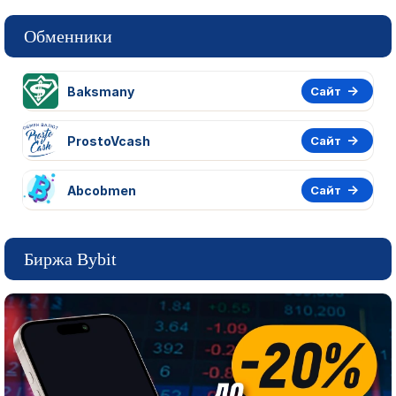
Обменники
Baksmany
Сайт
ProstoVcash
Сайт
Abcobmen
Сайт
Биржа Bybit