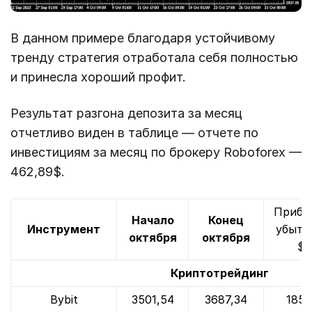
В данном примере благодаря устойчивому
тренду стратегия отработала себя полностью
и принесла хороший профит.
Результат разгона депозита за месяц
отчетливо виден в таблице — отчете по
инвестициям за месяц по брокеру Roboforex —
462,89$.
Прибы
Начало
Конец
Инструмент
убыто
октября
октября
$
Криптотрейдинг
Bybit
3501,54
3687,34
185,