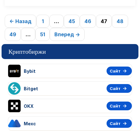
← Назад
1
…
45
46
47
48
49
…
51
Вперед →
Криптобиржи
Bybit
Сайт
Bitget
Сайт
OKX
Сайт
Mexc
Сайт