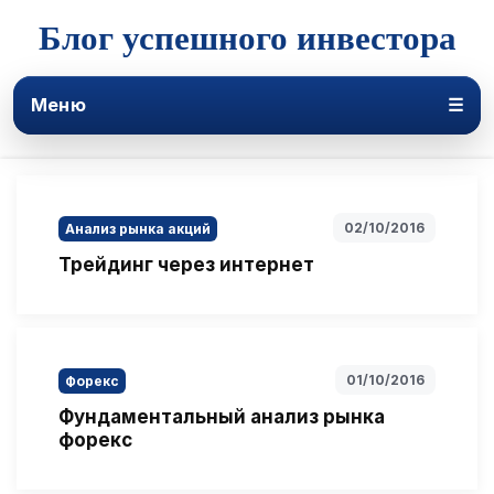
Блог успешного инвестора
Меню
☰
02/10/2016
Анализ рынка акций
Трейдинг через интернет
01/10/2016
Форекс
Фундаментальный анализ рынка
форекс