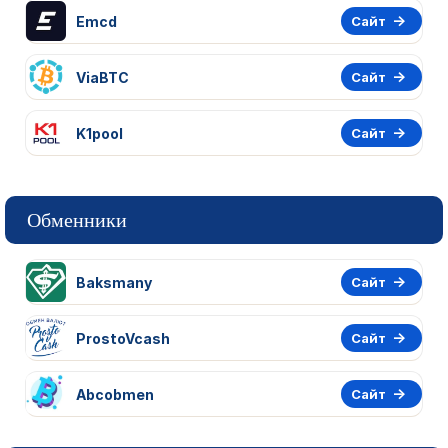
Emcd
Сайт
ViaBTC
Сайт
K1pool
Сайт
Обменники
Baksmany
Сайт
ProstoVcash
Сайт
Abcobmen
Сайт