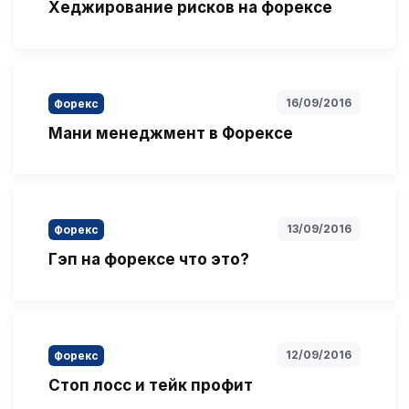
Хеджирование рисков на форексе
16/09/2016
Форекс
Мани менеджмент в Форексе
13/09/2016
Форекс
Гэп на форексе что это?
12/09/2016
Форекс
Стоп лосс и тейк профит