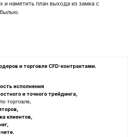
 и наметить план выхода из замка с
ибылью.
ордеров и торговле CFD-контрактами.
рость исполнения
остного и точного трейдинга,
по торговле,
яторов,
ка клиентов,
ег,
счете.