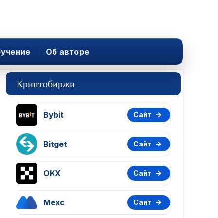
учение
Об авторе
Криптобиржи
Bybit
Сайт
Bitget
Сайт
OKX
Сайт
Mexc
Сайт