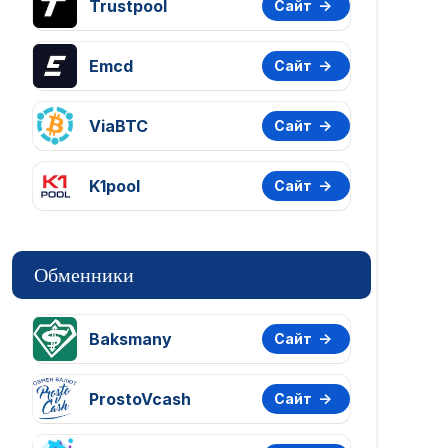
Trustpool
Сайт
Emcd
Сайт
ViaBTC
Сайт
K1pool
Сайт
Обменники
Baksmany
Сайт
ProstoVcash
Сайт