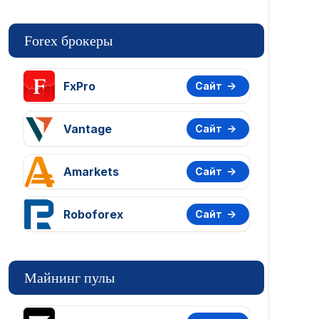
Forex брокеры
FxPro
Сайт
Vantage
Сайт
Amarkets
Сайт
Roboforex
Сайт
Майнинг пулы