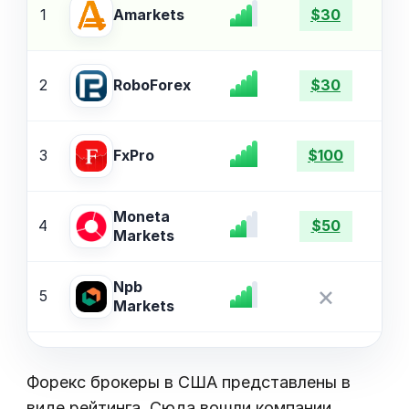
1
Amarkets
$30
2
$
RoboForex
$30
3
$
FxPro
$100
Moneta
4
$
$50
Markets
Npb
×
5
$
Markets
Форекс брокеры в США представлены в
виде рейтинга. Сюда вошли компании,