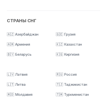
СТРАНЫ СНГ
🇦🇿 Азербайджан
🇬🇪 Грузия
🇦🇲 Армения
🇰🇿 Казахстан
🇧🇾 Беларусь
🇰🇬 Киргизия
🇱🇻 Латвия
🇷🇺 Россия
🇱🇹 Литва
🇹🇯 Таджикистан
🇲🇩 Молдавия
🇹🇲 Туркменистан