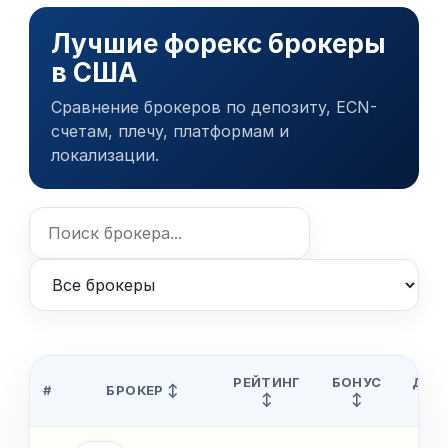
Лучшие форекс брокеры
в США
Сравнение брокеров по депозиту, ECN-
счетам, плечу, платформам и
локализации.
РЕЙТИНГ
БОНУС
ДЕП
#
БРОКЕР ↕
↕
↕