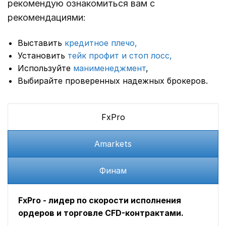
рекомендую ознакомиться вам с
рекомендациями:
Выставить
кредитное плечо,
Установить
тейк профит и стоп лосс,
Используйте
манименеджмент
,
Выбирайте проверенных надежных брокеров.
FxPro
Amarkets
Финам
FxPro - лидер по скорости исполнения
ордеров и торговле CFD-контрактами.