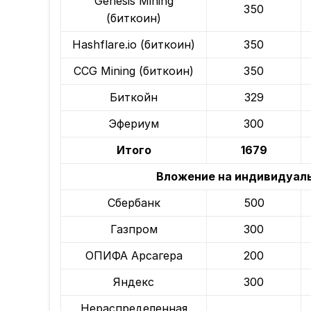
Genesis Mining
350
(биткоин)
Hashflare.io (биткоин)
350
CCG Mining (биткоин)
350
Биткойн
329
Эфериум
300
Итого
1679
Вложение на индивидуаль
Сбербанк
500
Газпром
300
ОПИФА Арсагера
200
Яндекс
300
Нераспределенная