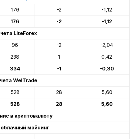
176
-2
-1,12
176
-2
-1,12
чета LiteForex
96
-2
-2,04
238
1
0,42
334
-1
-0,30
чета WelTrade
528
28
5,60
528
28
5,60
ние в криптовалюту
 облачный майнинг