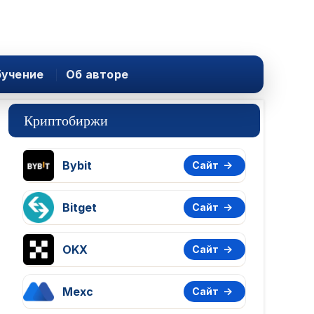
учение
Об авторе
Криптобиржи
Bybit
Сайт
Bitget
Сайт
OKX
Сайт
Mexc
Сайт