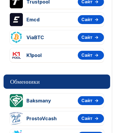
Trustpool
Сайт
Emcd
Сайт
ViaBTC
Сайт
K1pool
Сайт
Обменники
Baksmany
Сайт
ProstoVcash
Сайт