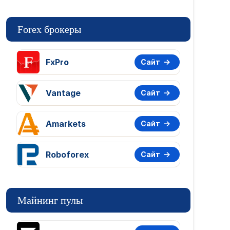
Forex брокеры
FxPro
Сайт
Vantage
Сайт
Amarkets
Сайт
Roboforex
Сайт
Майнинг пулы