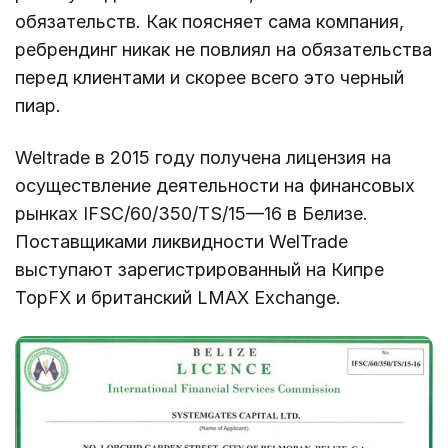
обязательств. Как поясняет сама компания,
ребрендинг никак не повлиял на обязательства
перед клиентами и скорее всего это черный
пиар.
Weltrade
в
2015
году
получена
лицензия
на
осуществление
деятельности
на
финансовых
рынках
IFSC
/
60
/
350
/
TS
/
15
—
16
в
Белизе
.
Поставщиками
ликвидности
WelTrade
выступают
зарегистрированный
на
Кипре
TopFX
и
британский
LMAX
Exchange
.