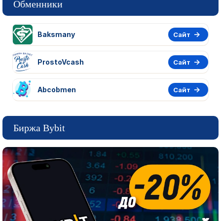
Обменники
Baksmany
Сайт
ProstoVcash
Сайт
Abcobmen
Сайт
Биржа Bybit