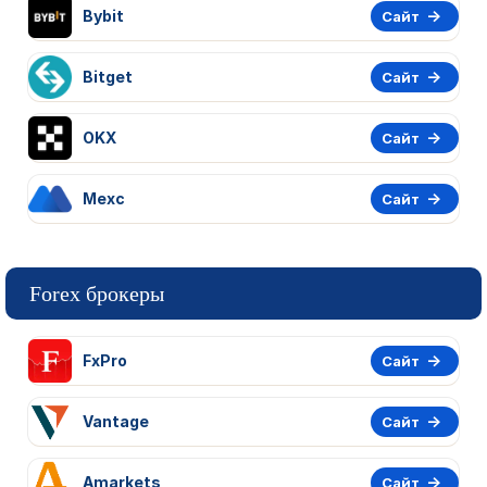
Bybit
Сайт
Bitget
Сайт
OKX
Сайт
Mexc
Сайт
Forex брокеры
FxPro
Сайт
Vantage
Сайт
Amarkets
Сайт