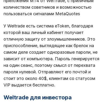
приложения MT4 от WelTrade, с приличным
количеством советников и возможностью
пользоваться сигналами MetaQuotes
У
Weltrade
есть
система
eToken
,
благодаря
которой
ваш
личный
кабинет
получает
отличную
защиту
от
злоумышленников
.
Это
приспособление
,
выглядящее
как
брелок
на
самом
деле
создает
одноразовые
пароли
,
не
зависит
от
компьютера
.
Пароль
генерируется
на
один
сеанс
,
поэтому
смысл
от
перехвата
пароля
нулевой
.
Отправляют
его
почтой
и
стоит
это
около
40
$,
клиентам
со
статусом
VIP
выдается
бесплатно
.
Weltrade для инвестора