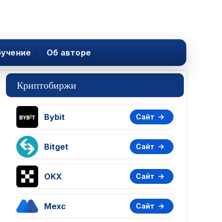
учение
Об авторе
Криптобиржи
Bybit
Сайт
Bitget
Сайт
OKX
Сайт
Mexc
Сайт