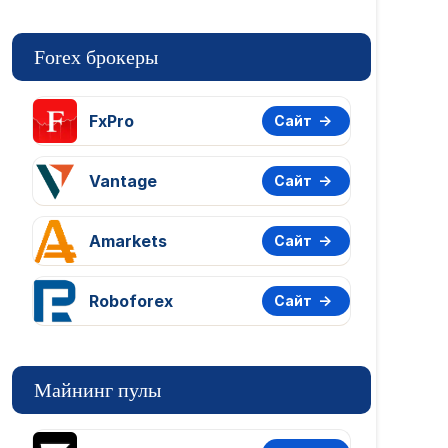
Forex брокеры
FxPro
Сайт
Vantage
Сайт
Amarkets
Сайт
Roboforex
Сайт
Майнинг пулы