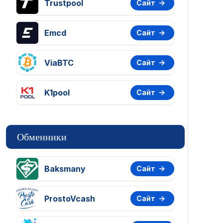
Trustpool
Сайт
Emcd
Сайт
ViaBTC
Сайт
K1pool
Сайт
Обменники
Baksmany
Сайт
ProstoVcash
Сайт