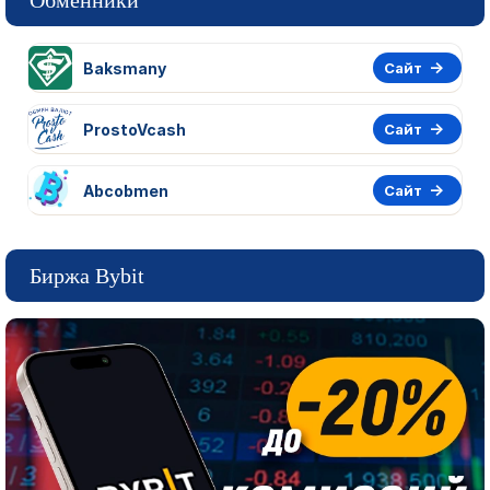
Обменники
Baksmany
Сайт
ProstoVcash
Сайт
Abcobmen
Сайт
Биржа Bybit