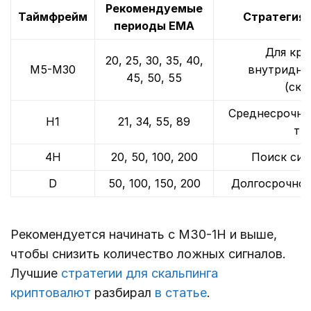
Рекомендуемые
Таймфрейм
Стратегия 
периоды EMA
Для кра
20, 25, 30, 35, 40,
М5-М30
внутридне
45, 50, 55
(ска
Среднесрочная
Н1
21, 34, 55, 89
тр
4H
20, 50, 100, 200
Поиск сил
D
50, 100, 150, 200
Долгосрочное
Рекомендуется начинать с М30-1H и выше,
чтобы снизить количество ложных сигналов.
Лучшие
стратегии для скальпинга
криптовалют
разбирал
в статье
.