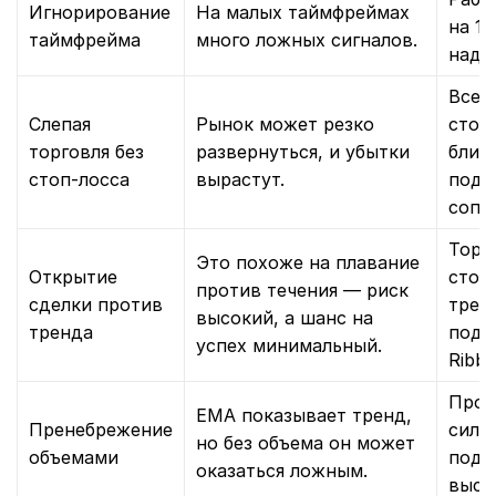
Игнорирование
На малых таймфреймах
на 1
таймфрейма
много ложных сигналов.
наде
Всег
Слепая
Рынок может резко
стоп
торговля без
развернуться, и убытки
ближ
стоп-лосса
вырастут.
подд
сопр
Торг
Это похоже на плавание
Открытие
стор
против течения — риск
сделки против
трен
высокий, а шанс на
тренда
подт
успех минимальный.
Ribbo
Пров
EMA показывает тренд,
Пренебрежение
силь
но без объема он может
объемами
подт
оказаться ложным.
высо