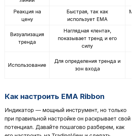
линий
Реакция на
Быстрая, так как
Ме
цену
использует EMA
Наглядная «лента»,
Визуализация
показывает тренд и его
тренда
силу
Для определения тренда и
Использование
п
зон входа
Как настроить EMA Ribbon
Индикатор — мощный инструмент, но только
при правильной настройке он раскрывает свой
потенциал. Давайте пошагово разберем, как
его настроить на TradingView и сделать