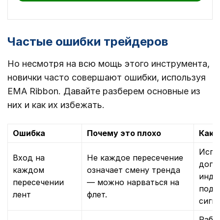
Частые ошибки трейдеров
Но несмотря на всю мощь этого инструмента,
новички часто совершают ошибки, используя
EMA Ribbon. Давайте разберем основные из
них и как их избежать.
Ошибка
Почему это плохо
Как 
Испо
Вход на
Не каждое пересечение
допо
каждом
означает смену тренда
инди
пересечении
— можно нарваться на
подт
лент
флет.
сигн
Рабо