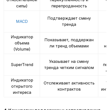
силы)
перепроданность
Подтверждает смену
MACD
с
тренда
Индикатор
Показывает, поддержан
объема
ли тренд объемами
на
(Volume)
Указывает на смену
SuperTrend
пер
тренда четким сигналом
с
Индикатор
Отслеживает активность
Т
открытого
контрактов
инт
интереса