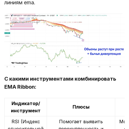
линиям ema.
С какими инструментами комбинировать
EMA Ribbon:
Индикатор/
Плюсы
инструмент
RSI (Индекс
Помогает выявить
Мож
относительной
перекупленность и
с