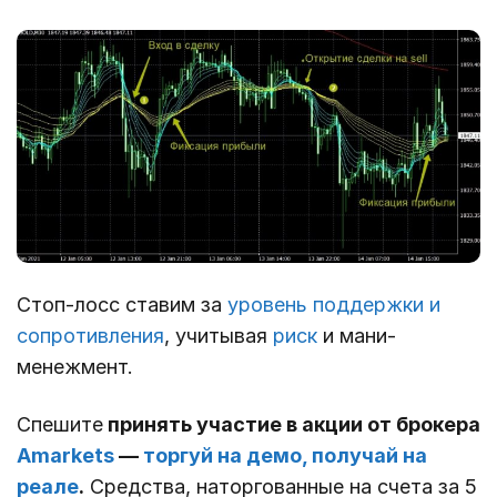
Стоп-лосс ставим за
уровень поддержки и
сопротивления
, учитывая
риск
и мани-
менежмент.
Спешите
принять участие в акции от брокера
Amarkets
—
торгуй на демо, получай на
реале
.
Средства, наторгованные на счета за 5